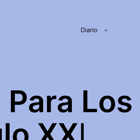
Diario
Abrir
el
menú
 Para Los
glo XX
I