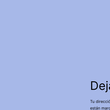
Dej
Tu direcci
están mar