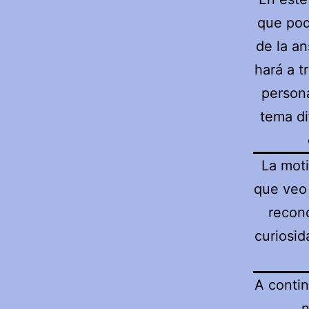
que pod
de la an
hará a t
person
tema di
La moti
que veo 
recon
curiosid
A contin
n