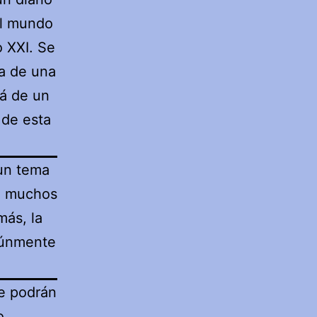
al mundo
o XXI. Se
ia de una
rá de un
 de esta
.
 un tema
ue muchos
ás, la
omúnmente
de podrán
o.