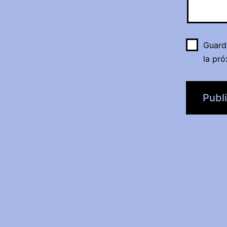
Guard
la pr