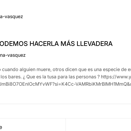
na-vasquez
PODEMOS HACERLA MÁS LLEVADERA
ana-vasquez
lo cuando alguien muere, otros dicen que es una especie de 
en los bares. ¿ Que es la tusa para las personas ? https:/
2xBTJmBi8O7OEnlOcMYvWF?si=K4Cc-VAMRbiKMrBIMH1MmQ&u
e