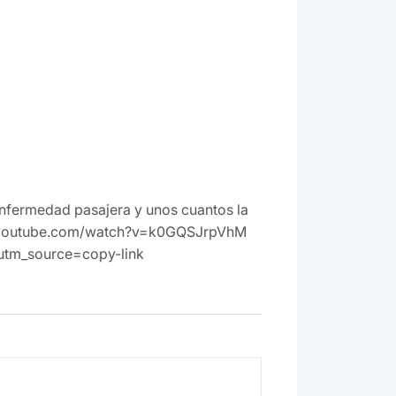
enfermedad pasajera y unos cuantos la
/www.youtube.com/watch?v=k0GQSJrpVhM
tm_source=copy-link