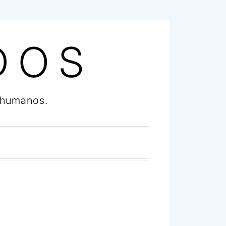
D O S
 humanos.