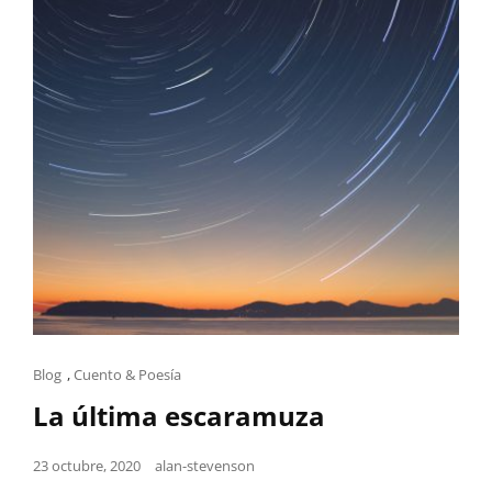
Cat
Blog
,
Cuento & Poesía
Links
La última escaramuza
Posted
23 octubre, 2020
alan-stevenson