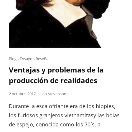
Cat
Blog
,
Ensayo
,
Reseña
Links
Ventajas y problemas de la
producción de realidades
Posted
2 octubre, 2017
alan-stevenson
on
Durante la escalofriante era de los hippies,
los furiosos granjeros vietnamitasy las bolas
de espejo, conocida como los 70´s, a