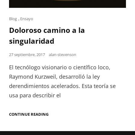
Cat
Blog
,
Ensayo
Links
Doloroso camino a la
singularidad
Posted
27 septiembre, 2017
alan-stevenson
on
El tecnólogo visionario o científico loco,
Raymond Kurzweil, desarrolló la ley
derendimientos acelerados. Esta teoría se
usa para describir el
DOLOROSO
CONTINUE READING
CAMINO
A
LA
SINGULARIDAD